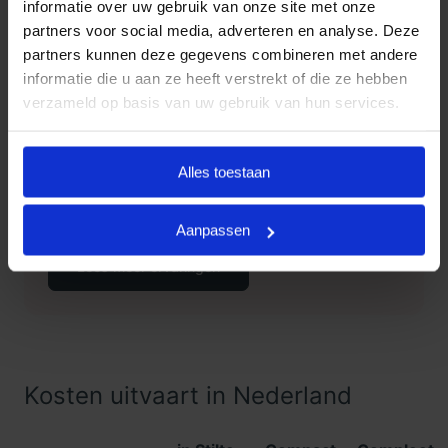
informatie over uw gebruik van onze site met onze
partners voor social media, adverteren en analyse. Deze
partners kunnen deze gegevens combineren met andere
informatie die u aan ze heeft verstrekt of die ze hebben
Klanten Vertellen
verzameld op basis van uw gebruik van hun services.
Goedkope Uitvaart24, onderdeel
9.3
van Uitvaart24, scoort een 9.3
Alles toestaan
met met meer dan 1400
Klanten
beoordelingen.
Vertellen
Aanpassen
Lees meer ervaringen
Kosten uitvaart in Nederland