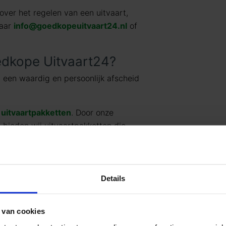
over het regelen van een uitvaart,
naar
info@goedkopeuitvaart24.nl
of
dkope Uitvaart24?
 een waardig en persoonlijk afscheid
t
uitvaartpakketten
. Door onze
g bieden wij uitvaartpakketten die
vaartwensen. In één oogopslag ziet u al
jke) prijzen. U betaalt op deze manier
en wat past binnen uw budget. Indien u
rd uitbreiden.
Details
rken, kan Goedkope Uitvaart24 u een
 van cookies
cheid tegen een eerlijk tarief