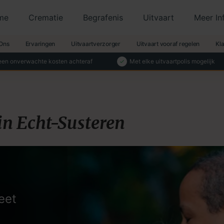
me
Crematie
Begrafenis
Uitvaart
Meer In
Ons
Ervaringen
Uitvaartverzorger
Uitvaart vooraf regelen
Kl
en onverwachte kosten achteraf
Met elke uitvaartpolis mogelijk
in Echt-Susteren
eet