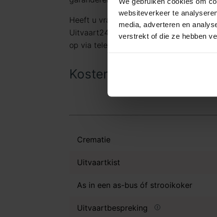
We gebruiken cookies om cont
websiteverkeer te analyseren
Heeft u vragen of wilt u graag meer in
media, adverteren en analys
Uitvaart24 is 24 uur per dag bereikbaar
verstrekt of die ze hebben v
op via telefoonnummer
085 016 0685
.
Kosten uitvaart in Neder
Crematie
Uitvaartkist
As in een as-bus óf strooikoker
Uitvaartbespreking