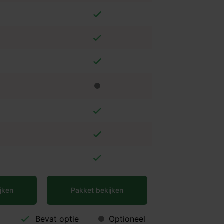
jken
Pakket bekijken
Bevat optie
Optioneel