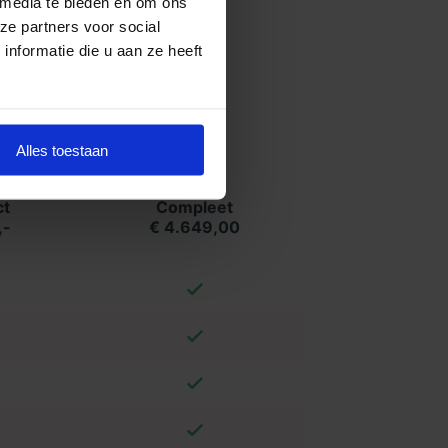
 media te bieden en om ons
ze partners voor social
nformatie die u aan ze heeft
Alles toestaan
t
Compleet
,-
€ 4.649,00