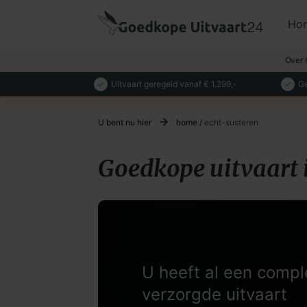
Ho
Over 
Uitvaart geregeld vanaf € 1.299,-
Ge
U bent nu hier
home
/
echt-susteren
Goedkope uitvaart 
U heeft al een compl
verzorgde uitvaart