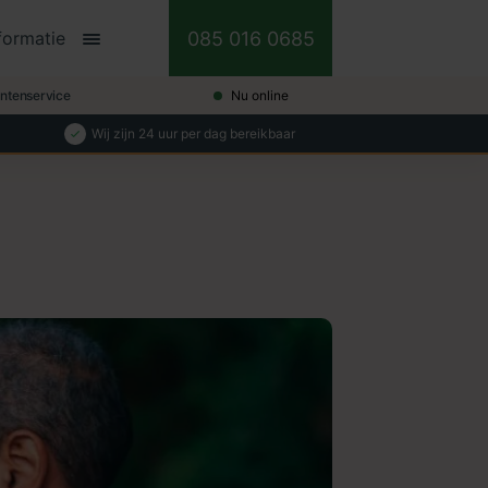
085 016 0685
formatie
antenservice
Nu online
Wij zijn 24 uur per dag bereikbaar