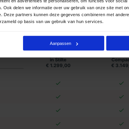
ent en advertenties te personaliseren, om functies voor social
. Ook delen we informatie over uw gebruik van onze site met on
formatie ontvangen? Goedkope
e. Deze partners kunnen deze gegevens combineren met andere i
. Neemt u vrijblijvend contact met ons
erzameld op basis van uw gebruik van hun services.
land
Aanpassen
in Stilte
Compac
€ 1.299,00
€ 3.149