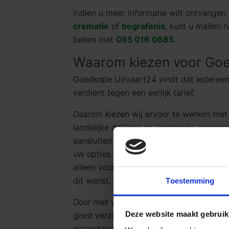
Indien u meer informatie wilt ontvangen 
crematie
of
begrafenis
, kunt u mailen 
bellen met
085 016 0685
.
Waarom kiezen voor Goe
Goedkope Uitvaart24 vindt dat iedereen
verdient tegen een eerlijk tarief.
Daarom kiezen wij ervoor te werken me
landelijke dekking en jarenlange ervarin
aansluiten bij de meest voorkomende uit
uw opties en de daarbij behorende (eerli
alleen voor datgene wat u wilt afnemen 
dit wenst, kunt u deze pakketten uiteraa
Toestemming
Door met vaste uitvaartpakketten te we
Deze website maakt gebruik
goed verzorgt, persoonlijk en waardig afs
garanderen.