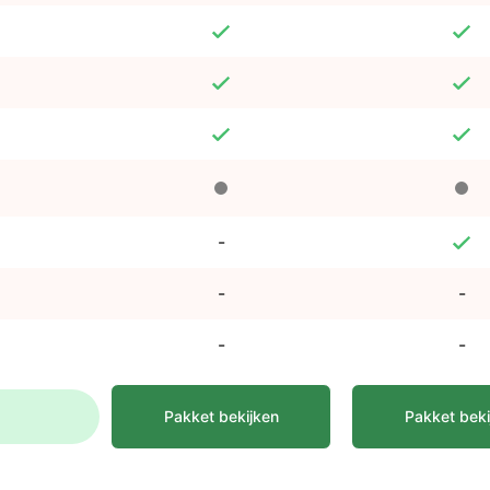
-
-
-
-
-
Pakket bekijken
Pakket beki