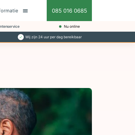
085 016 0685
formatie
antenservice
Nu online
Wij zijn 24 uur per dag bereikbaar