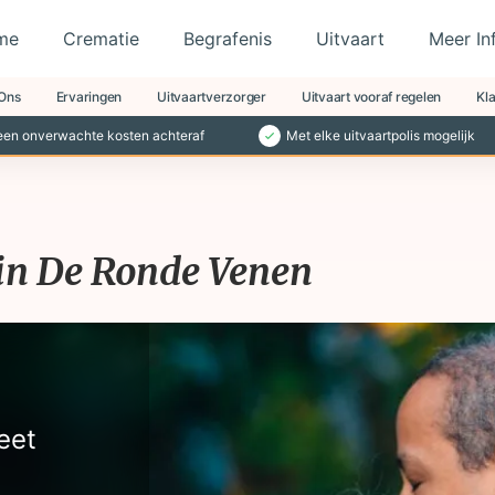
me
Crematie
Begrafenis
Uitvaart
Meer In
Ons
Ervaringen
Uitvaartverzorger
Uitvaart vooraf regelen
Kl
en onverwachte kosten achteraf
Met elke uitvaartpolis mogelijk
in De Ronde Venen
eet