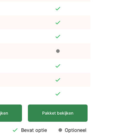
jken
Pakket bekijken
Bevat optie
Optioneel