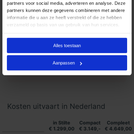
partners voor social media, adverteren en analyse. Deze
partners kunnen deze gegevens combineren met andere
Klanten Vertellen
informatie die u aan ze heeft verstrekt of die ze hebben
verzameld op basis van uw gebruik van hun services.
Goedkope Uitvaart24, onderdeel
9.3
van Uitvaart24, scoort een 9.3
met met meer dan 1400
Alles toestaan
Klanten
beoordelingen.
Vertellen
Aanpassen
Lees meer ervaringen
Kosten uitvaart in Nederland
in Stilte
Compact
Compleet
€ 1.299,00
€ 3.149,-
€ 4.649,00