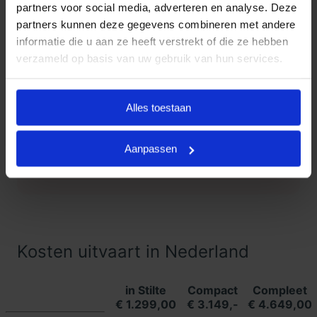
partners voor social media, adverteren en analyse. Deze
partners kunnen deze gegevens combineren met andere
Klanten Vertellen
informatie die u aan ze heeft verstrekt of die ze hebben
verzameld op basis van uw gebruik van hun services.
Goedkope Uitvaart24, onderdeel
9.3
van Uitvaart24, scoort een 9.3
met met meer dan 1400
Alles toestaan
Klanten
beoordelingen.
Vertellen
Aanpassen
Lees meer ervaringen
Kosten uitvaart in Nederland
in Stilte
Compact
Compleet
€ 1.299,00
€ 3.149,-
€ 4.649,00