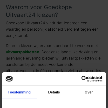
Waarom voor Goedkope
Uitvaart24 kiezen?
Goedkope Uitvaart24 vindt dat iedereen een
waardig en persoonlijk afscheid verdient tegen een
eerlijk tarief.
Daarom kiezen wij ervoor standaard te werken met
uitvaartpakketten
. Door onze landelijke dekking en
jarenlange ervaring bieden wij uitvaartpakketten die
aansluiten bij de meest voorkomende
uitvaartwensen. In één oogopslag ziet u al uw opties
en de daarbij behorende (eerlijke) prijzen. U betaalt
op deze manier alleen voor datgene wat u wilt
afnemen en wat past binnen uw budget. Indien u dit
Toestemming
Details
Over
wenst, kunt u deze pakketten uitbreiden.
Door met vaste uitvaartpakketten te werken, kan