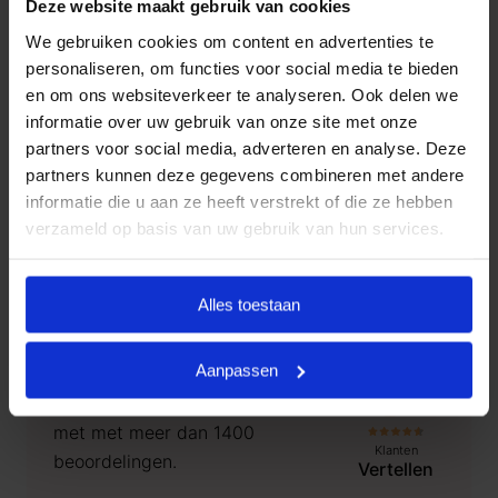
Deze website maakt gebruik van cookies
Goedkope Uitvaart24 u een goed verzorgde en
We gebruiken cookies om content en advertenties te
waardige crematie in
Meerssen
tegen een eerlijk
personaliseren, om functies voor social media te bieden
tarief garanderen.
en om ons websiteverkeer te analyseren. Ook delen we
informatie over uw gebruik van onze site met onze
Heeft u vragen of wilt u graag meer informatie
partners voor social media, adverteren en analyse. Deze
ontvangen? Goedkope Uitvaart24 is 24 uur per dag
partners kunnen deze gegevens combineren met andere
bereikbaar. Neemt u vrijblijvend contact met ons op
informatie die u aan ze heeft verstrekt of die ze hebben
via telefoonnummer
085 016 0685
.
verzameld op basis van uw gebruik van hun services.
Alles toestaan
Klanten Vertellen
Aanpassen
Goedkope Uitvaart24, onderdeel
9.3
van Uitvaart24, scoort een 9.3
met met meer dan 1400
Klanten
beoordelingen.
Vertellen