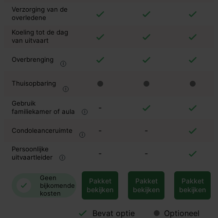
Verzorging van de
overledene
Koeling tot de dag
van uitvaart
Overbrenging
Thuisopbaring
Gebruik
-
familiekamer of aula
-
-
Condoleanceruimte
Persoonlijke
-
-
uitvaartleider
Geen
Pakket
Pakket
Pakket
bijkomende
bekijken
bekijken
bekijken
kosten
Bevat optie
Optioneel